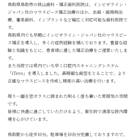
鳥取県鳥取市の秋山歯科・矯正歯科医院は、インビザライン・
ジャパン社のマウスピース矯正治療のほか、虫歯・歯周病治
療、審美歯科、インプラントなど幅広く対応可能な歯科医院で
す。
鳥取県内でも早期にインビザライン・ジャパン社のマウスピー
ス矯正を導入し、多くの症例経験を積んでおります。豊富な経
験と知識をもとに、患者様に適した矯正治療をご提案いたしま
す。
また当院では県内でいち早く口腔内スキャニングシステム
「iTero」を導入しました。高精細な歯型をとることで、より
正確なマウスピースを作成し精度の高い治療を行います。
周り一面を窓ガラスに囲まれた明るく落ち着いた雰囲気の空間
です。
皆様に快適に過ごしていただけるよう、衛生的で清潔な院内環
境を心がけています。
鳥取駅から徒歩10分。駐車場を10台分完備しておりますので、