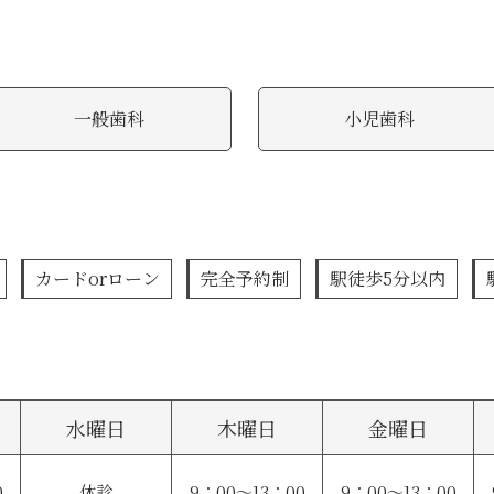
一般歯科
小児歯科
カードorローン
完全予約制
駅徒歩5分以内
水曜日
木曜日
金曜日
0
休診
9：00〜13：00
9：00〜13：00