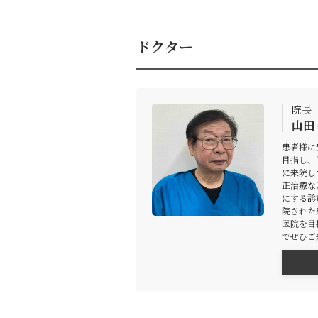
ドクター
院長
山田
患者様に
目指し、
に来院し
正治療な
にする診
院された
医院を目
でぜひご