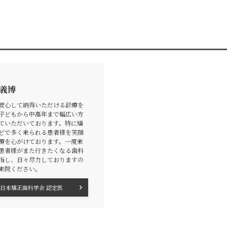
 義博
安心して納得いただける診療を
子どもから中高年まで幅広い方
ていただいております。特に矯
どで多く来られる患者様を笑顔
療を心がけております。一度来
患者様がまた行きたくなる歯科
指し、日々尽力しておりますの
来院ください。
日本矯正歯科学会 認定医