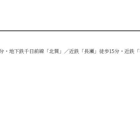
4分・地下鉄千日前線「北巽」／近鉄「長瀬」徒歩15分・近鉄「