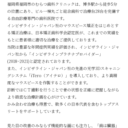
福岡県福岡市のむらつ歯科クリニックは、博多駅から徒歩5分
の位置にあり、ビル一棟丸ごと総合歯科で治療台28台を完備す
る自由診療専門の歯科医院です。
インビザライン・ジャパン社のマウスピース矯正をはじめとす
る矯正治療は、日本矯正歯科学会認定医が、これまでの実績を
もとに患者様に適切な治療をご提供しております。
当院は豊富な年間症例実績を評価され、インビザライン・ジャ
パン社から「インビザラインプラチナプロバイダー」
(2018~2021)と認定されております。
また、インビザライン・ジャパン社の先進の光学3Dスキャニン
グシステム「iTero（アイテロ）」を導入しており、より高精
度なマウスピースを作製することができます。
診断ではＣＴ撮影を行うことで骨の状態を正確に把握しながら
より緻密な治療計画を心がけています。
かみ合わせ治療も得意で、数多くの日本代表を含むトップアス
リートをサポートしています。
見た目の改善のみならず機能的な面にも注力し、「歯は臓器」