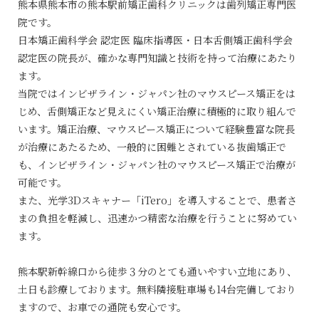
熊本県熊本市の熊本駅前矯正歯科クリニックは歯列矯正専門医
院です。
日本矯正歯科学会 認定医 臨床指導医・日本舌側矯正歯科学会
認定医の院長が、確かな専門知識と技術を持って治療にあたり
ます。
当院ではインビザライン・ジャパン社のマウスピース矯正をは
じめ、舌側矯正など見えにくい矯正治療に積極的に取り組んで
います。矯正治療、マウスピース矯正について経験豊富な院長
が治療にあたるため、一般的に困難とされている抜歯矯正で
も、インビザライン・ジャパン社のマウスピース矯正で治療が
可能です。
また、光学3Dスキャナー「iTero」を導入することで、患者さ
まの負担を軽減し、迅速かつ精密な治療を行うことに努めてい
ます。
熊本駅新幹線口から徒歩３分のとても通いやすい立地にあり、
土日も診療しております。無料隣接駐車場も14台完備しており
ますので、お車での通院も安心です。