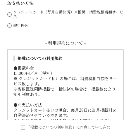
お⽀払い⽅法
クレジットカード（毎⽉⾃動決済）※推奨・消費税相当額サービ
ス
銀⾏振込
- 利⽤規約について -
掲載についての利⽤規約
●掲載料金
15,000円／月（税別）
※ クレジットカード払いの場合は、消費税相当額をサー
ビス致します。
※複数医院同時掲載で一括決済の場合は、掲載数により
割引制度あり。
●お支払い方法
クレジットカード払いの場合、毎月28日に当月掲載料を
自動決済させていただきます。
銀行振込の場合は、当月末日までにお支払いください。
尚、振込手数料についてはご負担をお願い致します。
「掲載についての利⽤規約」に同意して申し込む