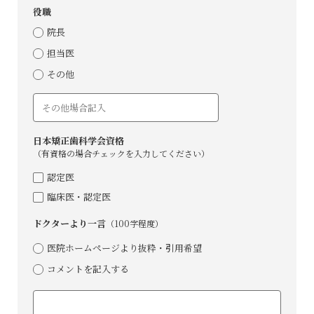
役職
院⻑
担当医
その他
⽇本矯正⻭科学会資格
（有資格の場合チェックを⼊⼒してください）
認定医
臨床医・認定医
ドクターより⼀⾔
（100字程度）
医院ホームページより抜粋・引⽤希望
コメントを記⼊する