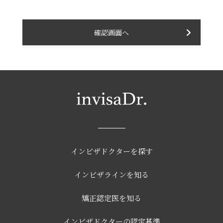
●契約期間
有料掲載開始月より１年間。
１年後以降、お申し出のない限り毎月自動更新されま
す。
●掲載情報
１、厚生労働省が定めた医療広告ガイドラインに則った
情報掲載・編集規定を定めております。万一、当規定に
ご同意いただけない場合は、掲載のお断り、情報の変
更・削除を行います。
２、掲載内容に変更が生じた場合は速やかに当社までご
連絡ください。お申し出がなく、情報が変更されていな
かったことによるトラブルは、当社ではいかなる責任も
負いかねますので予めご了承ください。
インビザドクターを探す
●解約
１、有料掲載開始から１年間はご継続ください。やむを
得ず１年未満で解約される場合は、残期間分の掲載料金
インビザラインを知る
を違約金としてご請求する場合がございます。尚、当該
施設の閉鎖など、情報掲載の継続が不可能と当社が判断
した場合は残額の請求は行いません。
矯正認定医を知る
２、解約のお申し出は、契約終了月の15日までに当社ま
インビザドクターの認定基準