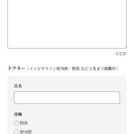
0文字
ドクター
（インビザライン担当医・院⻑ など２名まで掲載可）
⽒名
役職
院⻑
担当医