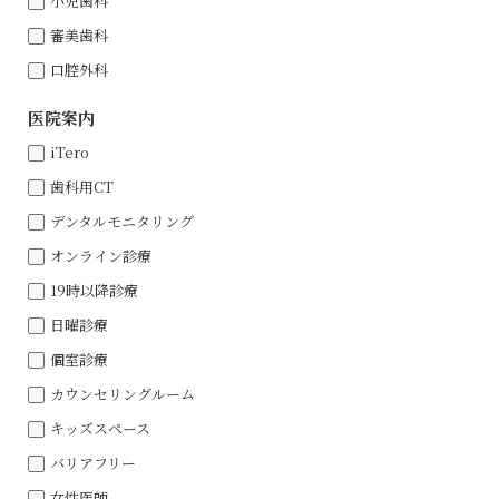
⼩児⻭科
審美⻭科
⼝腔外科
医院案内
iTero
⻭科⽤CT
デンタルモニタリング
オンライン診療
19時以降診療
⽇曜診療
個室診療
カウンセリングルーム
キッズスペース
バリアフリー
⼥性医師