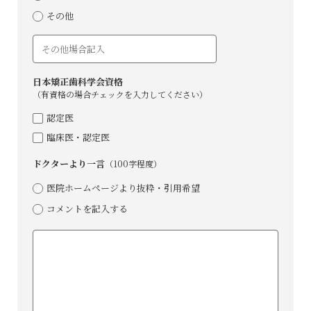
その他
⽇本矯正⻭科学会資格
（有資格の場合チェックを⼊⼒してください）
認定医
臨床医・認定医
ドクターより⼀⾔
（100字程度）
医院ホームページより抜粋・引⽤希望
コメントを記⼊する