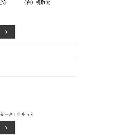
正守 （右）梶敬太
上里 聡
矯正医
「新一宮」徒歩５分