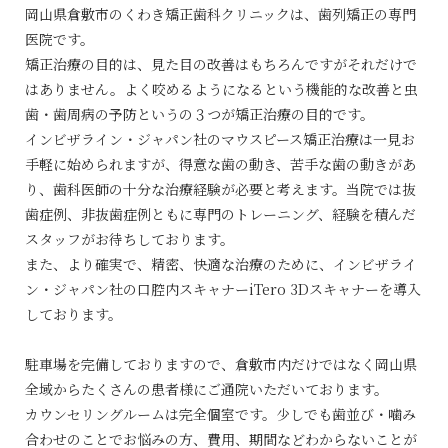
岡山県倉敷市のくわき矯正歯科クリニックは、歯列矯正の専門
医院です。
矯正治療の目的は、見た目の改善はもちろんですがそれだけで
はありません。よく咬めるようになるという機能的な改善と虫
歯・歯周病の予防というの３つが矯正治療の目的です。
インビザライン・ジャパン社のマウスピース矯正治療は一見お
手軽に始められますが、得意な歯の動き、苦手な歯の動きがあ
り、歯科医師の十分な治療経験が必要と考えます。当院では抜
歯症例、非抜歯症例ともに専門のトレーニング、経験を積んだ
スタッフがお待ちしております。
また、より確実で、精密、快適な治療のために、インビザライ
ン・ジャパン社の口腔内スキャナーiTero 3Dスキャナーを導入
しております。
駐車場を完備しておりますので、倉敷市内だけではなく岡山県
全域からたくさんの患者様にご通院いただいております。
カウンセリングルームは完全個室です。少しでも歯並び・噛み
合わせのことでお悩みの方、費用、期間などわからないことが