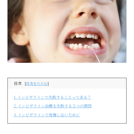
目次
[
目次をたたむ
]
1
インビザラインで失敗することってある？
2
インビザライン治療を失敗する５つの原因
3
インビザラインで後悔しないために